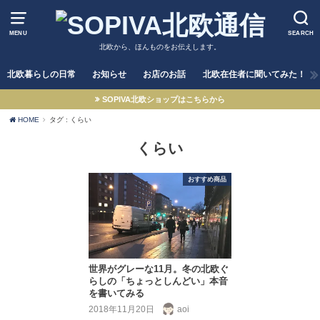
MENU
SEARCH
北欧から、ほんものをお伝えします。
北欧暮らしの日常
お知らせ
お店のお話
北欧在住者に聞いてみた！
SOPIVA北欧ショップはこちらから
HOME
タグ : くらい
くらい
おすすめ商品
世界がグレーな11月。冬の北欧ぐ
らしの「ちょっとしんどい」本音
を書いてみる
2018年11月20日
aoi