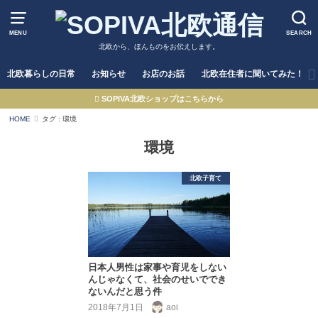
MENU
SEARCH
北欧から、ほんものをお伝えします。
北欧暮らしの日常
お知らせ
お店のお話
北欧在住者に聞いてみた！
SOPIVA北欧ショップはこちらから
HOME
タグ : 環境
環境
北欧子育て
日本人男性は家事や育児をしない
んじゃなくて、社会のせいででき
ないんだと思う件
2018年7月1日
aoi