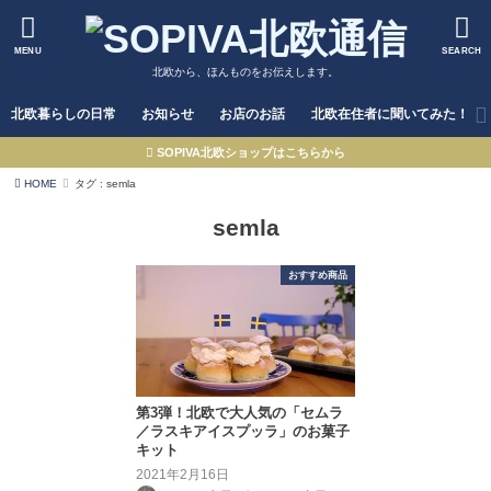
MENU
SEARCH
北欧から、ほんものをお伝えします。
北欧暮らしの日常
お知らせ
お店のお話
北欧在住者に聞いてみた！
SOPIVA北欧ショップはこちらから
HOME
タグ : semla
semla
おすすめ商品
第3弾！北欧で大人気の「セムラ
／ラスキアイスプッラ」のお菓子
キット
2021年2月16日