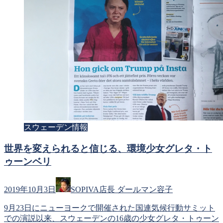
スウェーデン情報
世界を変えられると信じる、環境少女グレタ・ト
ゥーンベリ
2019年10月3日
SOPIVA店長 ダールマン容子
9月23日にニューヨークで開催された国連気候行動サミット
での演説以来、スウェーデンの16歳の少女グレタ・トゥーン