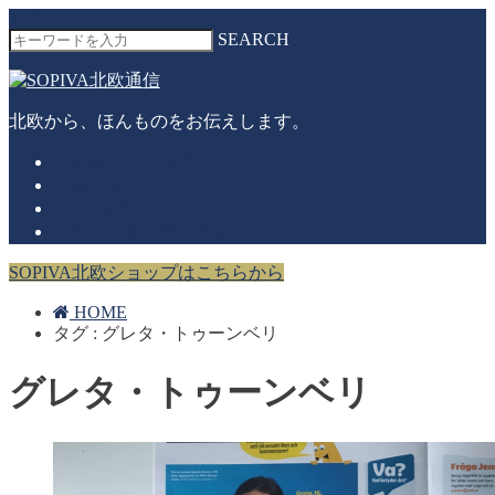
MENU
SEARCH
北欧から、ほんものをお伝えします。
北欧暮らしの日常
お知らせ
お店のお話
北欧在住者に聞いてみた！
SOPIVA北欧ショップはこちらから
HOME
タグ : グレタ・トゥーンベリ
グレタ・トゥーンベリ