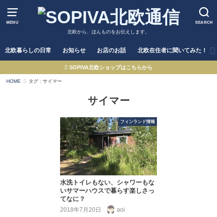
MENU
SEARCH
北欧から、ほんものをお伝えします。
北欧暮らしの日常
お知らせ
お店のお話
北欧在住者に聞いてみた！
SOPIVA北欧ショップはこちらから
HOME
タグ : サイマー
サイマー
フィンランド情報
水洗トイレもない、シャワーもな
いサマーハウスで暮らす楽しさっ
てなに？
2018年7月20日
aoi