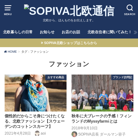
MENU
SEARCH
北欧から、ほんものをお伝えします。
北欧暮らしの日常
お知らせ
お店のお話
北欧在住者に聞いてみた！
SOPIVA北欧ショップはこちらから
HOME
タグ : ファッション
ファッション
おすすめ商品
ブランド訪問記
個性的だからこそ身につけたくな
秋冬に大ブレークの予感！フィン
る、北欧ファッション【スウェー
ランドのMyssyfarmiとは
デンのコットンスカーフ】
2018年9月10日
2021年4月28日
aoi
SOPIVA店長 ダールマン容子