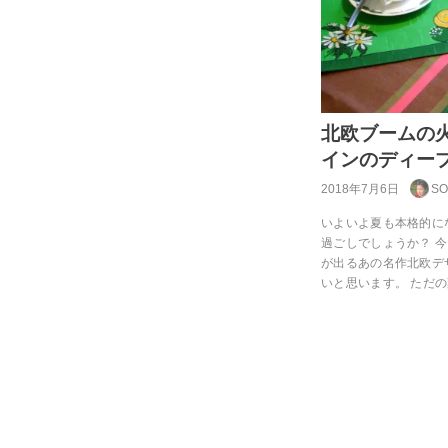
北欧ブームの
インのディー
2018年7月6日
S
いよいよ夏も本格的に
過ごしでしょうか？ 
が出るあの名作北欧デ
いと思います。 ただ