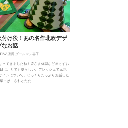
火付け役！あの名作北欧デザ
プなお話
OPIVA店長 ダールマン容子
なってきましたね！皆さま体調など崩さずお
今日は、とても夏らしい、フレッシュで元気
ザインについて、じっくりたっぷりお話した
の葉っぱ…されどただ…