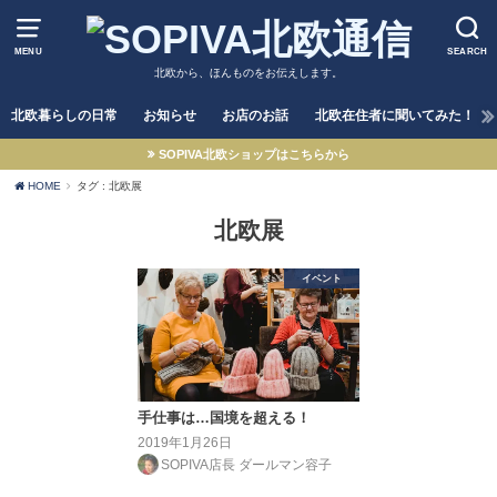
MENU
SEARCH
北欧から、ほんものをお伝えします。
北欧暮らしの日常
お知らせ
お店のお話
北欧在住者に聞いてみた！
SOPIVA北欧ショップはこちらから
HOME
タグ : 北欧展
北欧展
イベント
手仕事は…国境を超える！
2019年1月26日
SOPIVA店長 ダールマン容子