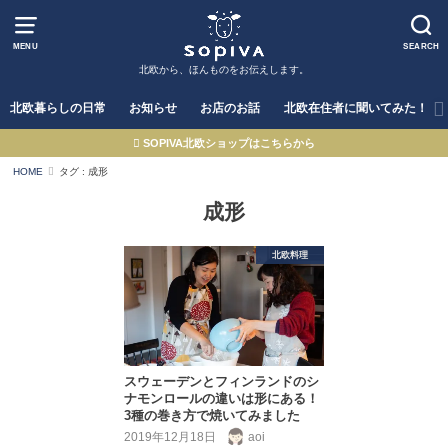
MENU
SEARCH
北欧から、ほんものをお伝えします。
北欧暮らしの日常
お知らせ
お店のお話
北欧在住者に聞いてみた！
SOPIVA北欧ショップはこちらから
HOME
タグ : 成形
成形
北欧料理
スウェーデンとフィンランドのシ
ナモンロールの違いは形にある！
3種の巻き方で焼いてみました
2019年12月18日
aoi