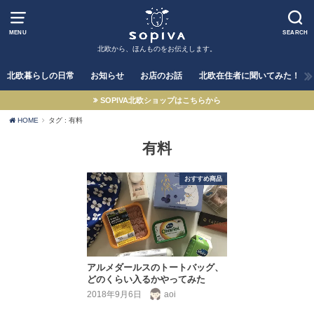
MENU
SEARCH
北欧から、ほんものをお伝えします。
北欧暮らしの日常
お知らせ
お店のお話
北欧在住者に聞いてみた！
SOPIVA北欧ショップはこちらから
HOME
タグ : 有料
有料
おすすめ商品
アルメダールスのトートバッグ、
どのくらい入るかやってみた
2018年9月6日
aoi