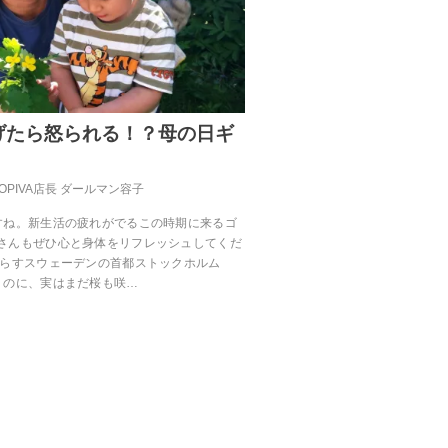
げたら怒られる！？母の日ギ
OPIVA店長 ダールマン容子
すね。新生活の疲れがでるこの時期に来るゴ
さんもぜひ心と身体をリフレッシュしてくだ
暮らすスウェーデンの首都ストックホルム
うのに、実はまだ桜も咲…