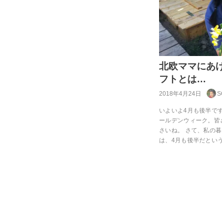
北欧ママにあ
フトとは…
2018年4月24日
S
いよいよ4月も後半で
ールデンウィーク。皆
さいね。 さて、私の
は、4月も後半だとい