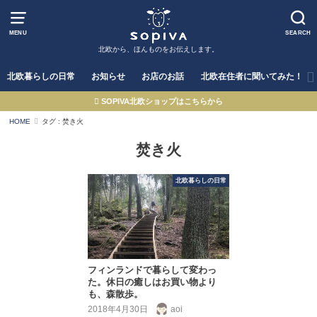
MENU
SEARCH
北欧から、ほんものをお伝えします。
北欧暮らしの日常
お知らせ
お店のお話
北欧在住者に聞いてみた！
SOPIVA北欧ショップはこちらから
HOME
タグ : 焚き火
焚き火
北欧暮らしの日常
フィンランドで暮らして変わっ
た。休日の癒しはお買い物より
も、森散歩。
2018年4月30日
aoi