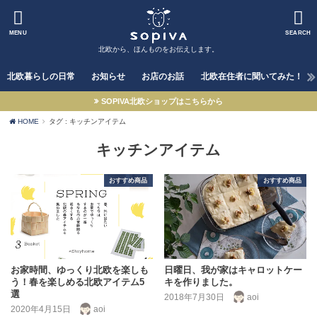
MENU
SEARCH
北欧から、ほんものをお伝えします。
北欧暮らしの日常
お知らせ
お店のお話
北欧在住者に聞いてみた！
SOPIVA北欧ショップはこちらから
HOME
タグ : キッチンアイテム
キッチンアイテム
おすすめ商品
おすすめ商品
お家時間、ゆっくり北欧を楽しも
日曜日、我が家はキャロットケー
う！春を楽しめる北欧アイテム5
キを作りました。
選
2018年7月30日
aoi
2020年4月15日
aoi