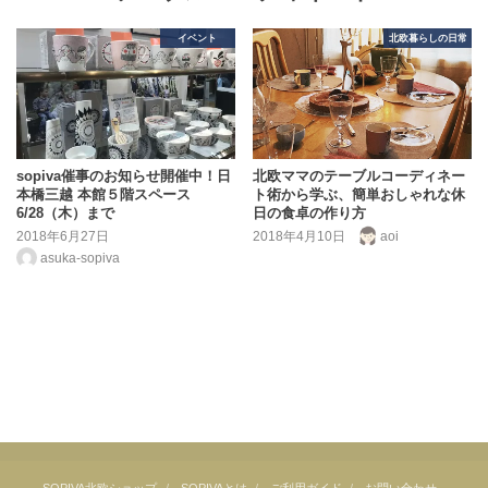
イベント
北欧暮らしの日常
sopiva催事のお知らせ開催中！日
北欧ママのテーブルコーディネー
本橋三越 本館５階スペース
ト術から学ぶ、簡単おしゃれな休
6/28（木）まで
日の食卓の作り方
2018年6月27日
2018年4月10日
aoi
asuka-sopiva