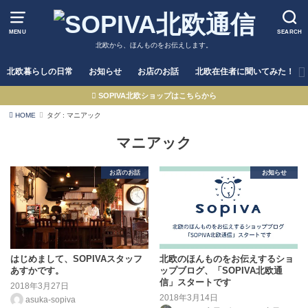
MENU
SEARCH
北欧から、ほんものをお伝えします。
北欧暮らしの日常
お知らせ
お店のお話
北欧在住者に聞いてみた！
SOPIVA北欧ショップはこちらから
HOME
タグ : マニアック
マニアック
お店のお話
お知らせ
はじめまして、SOPIVAスタッフ
北欧のほんものをお伝えするショ
あすかです。
ップブログ、「SOPIVA北欧通
信」スタートです
2018年3月27日
2018年3月14日
asuka-sopiva