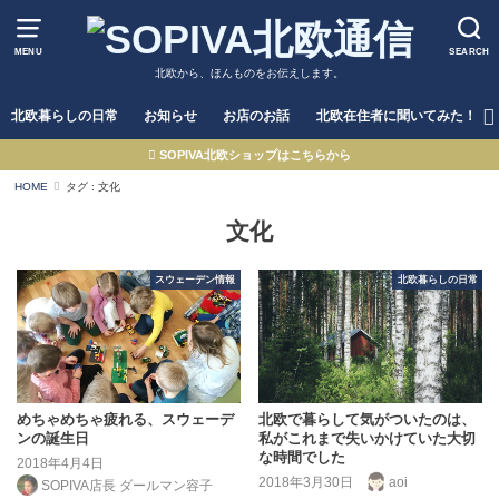
MENU
SEARCH
北欧から、ほんものをお伝えします。
北欧暮らしの日常
お知らせ
お店のお話
北欧在住者に聞いてみた！
SOPIVA北欧ショップはこちらから
HOME
タグ : 文化
文化
スウェーデン情報
北欧暮らしの日常
めちゃめちゃ疲れる、スウェーデ
北欧で暮らして気がついたのは、
ンの誕生日
私がこれまで失いかけていた大切
な時間でした
2018年4月4日
2018年3月30日
aoi
SOPIVA店長 ダールマン容子