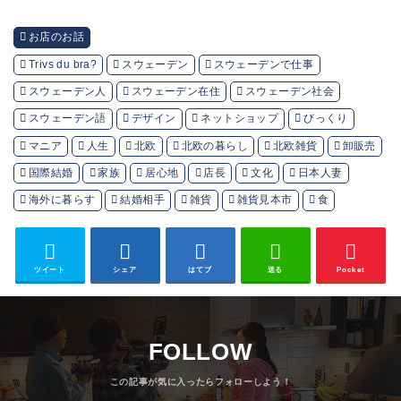
お店のお話
Trivs du bra?
スウェーデン
スウェーデンで仕事
スウェーデン人
スウェーデン在住
スウェーデン社会
スウェーデン語
デザイン
ネットショップ
びっくり
マニア
人生
北欧
北欧の暮らし
北欧雑貨
卸販売
国際結婚
家族
居心地
店長
文化
日本人妻
海外に暮らす
結婚相手
雑貨
雑貨見本市
食
ツイート
シェア
はてブ
送る
Pocket
FOLLOW